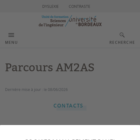
DYSLEXIE
CONTRASTE
MENU
RECHERCHE
Parcours AM2AS
Dernière mise à jour :
le 08/06/2026
CONTACTS
Depuis 2003, la rénovation de l'offre de formation au
niveau Bac+5 en Automatique, a conduit à créer le