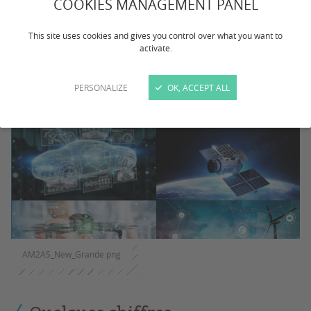
COOKIES MANAGEMENT PANEL
Master AM2AS (Automatique et Mécatronique,
Automobile, Aéronautique & Spatial). Celui-ci se
This site uses cookies and gives you control over what you want to
décline en parcours Professionnel ou Recherche.
activate.
PERSONALIZE
OK, ACCEPT ALL
AM2AS_New_Grande.png