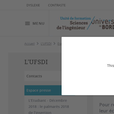
DYSLEXIE
CONTRASTE
MENU
Accueil
L'UFSDI
Espace presse
Sud Ouest - mars 201
Su
L'UFSDI
ru
This
Contacts
Dernière
Espace presse
L'Etudiant - Décembre
Pour r
2018 : le palmarès 2018
leur éc
de l’insertion