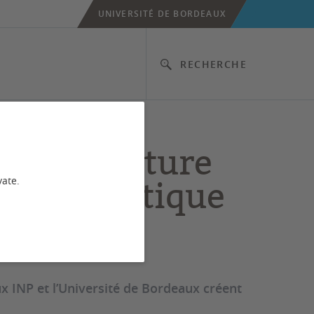
UNIVERSITÉ DE BORDEAUX
RECHERCHE
 : Une future
n aéronautique
vate.
x INP et l’Université de Bordeaux créent