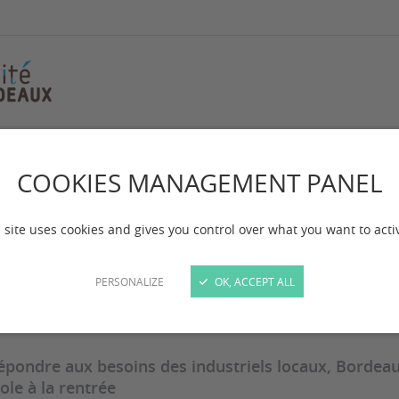
9 : Une future ruche à ingénieurs en aéronautique
COOKIES MANAGEMENT PANEL
d Ouest - mars 2019
che à ingénieurs e
 site uses cookies and gives you control over what you want to acti
PERSONALIZE
OK, ACCEPT ALL
 mise à jour :
le 27/02/2025
épondre aux besoins des industriels locaux, Bordeau
ole à la rentrée