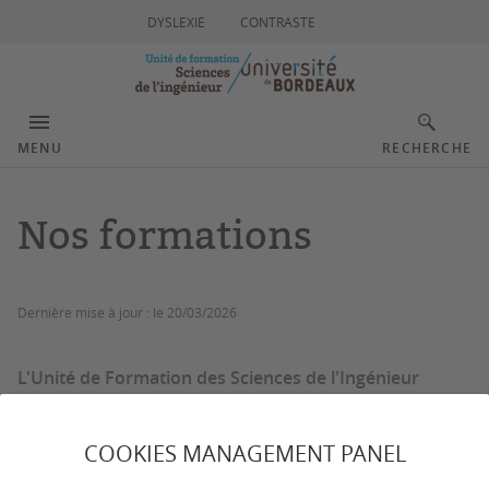
DYSLEXIE
CONTRASTE
MENU
RECHERCHE
Nos formations
Dernière mise à jour :
le 20/03/2026
L'Unité de Formation des Sciences de l'Ingénieur
prépare aux diplômes de Licence et de Master, en
formation initiale, formation continue, par
COOKIES MANAGEMENT PANEL
alternance/apprentissage.