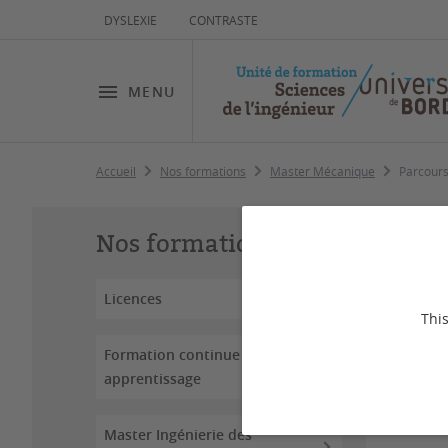
DYSLEXIE
CONTRASTE
MENU
Accueil
Nos formations
Master Mécanique
Parcours
Pa
Nos formations
Licences
Dernière
This
Formation continue /
apprentissage
Au sei
aborde
Master Ingénierie des