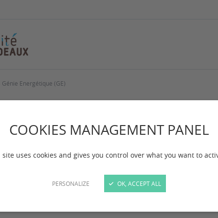
 Génie Energétique (GE)
rcours Génie Energ
COOKIES MANAGEMENT PANEL
 mise à jour :
le 27/10/2025
 site uses cookies and gives you control over what you want to acti
PERSONALIZE
OK, ACCEPT ALL
n du master mention « Mécanique et Ingénierie », l
 les domaines de la simulation multiphysique en méc