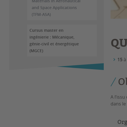
Materials in Aeronautical
and Space Applications
(TFM-ASA)
Cursus master en
QU
ingénierie : Mécanique,
génie-civil et énergétique
(MGCE)
15
O
A l’iss
dans le
Org