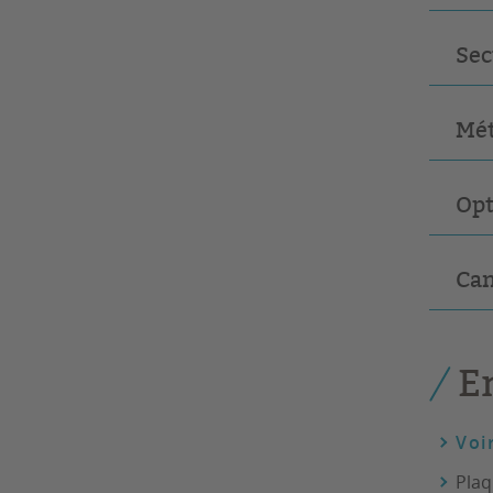
Sec
Mét
Opt
Can
E
Voi
Plaq