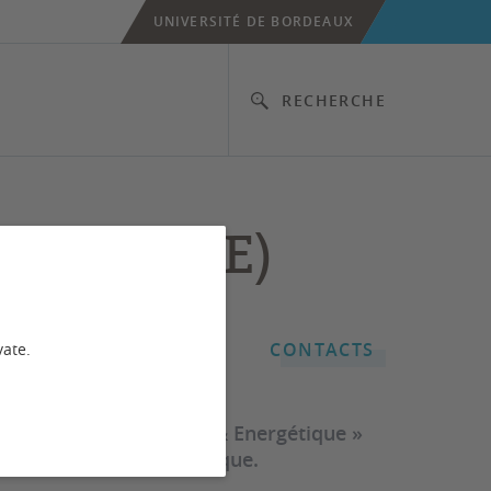
UNIVERSITÉ DE BORDEAUX
RECHERCHE
étique (GE)
CONTACTS
vate.
e parcours « Mécanique & Energétique »
anique et de l’énergétique.