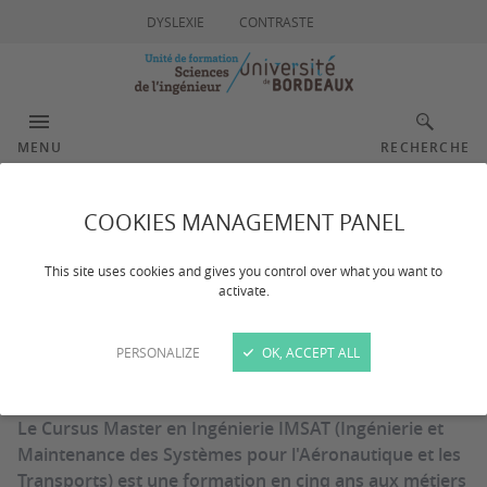
DYSLEXIE
CONTRASTE
MENU
RECHERCHE
Cursus Master en
COOKIES MANAGEMENT PANEL
Ingénierie IMSAT
This site uses cookies and gives you control over what you want to
activate.
PERSONALIZE
OK, ACCEPT ALL
Dernière mise à jour :
le 17/07/2025
Le Cursus Master en Ingénierie IMSAT (Ingénierie et
Maintenance des Systèmes pour l'Aéronautique et les
Transports) est une formation en cinq ans aux métiers