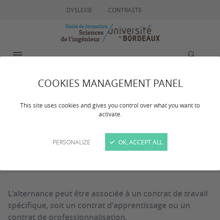
DYSLEXIE
CONTRASTE
MENU
RECHERCHE
COOKIES MANAGEMENT PANEL
Formation continue /
This site uses cookies and gives you control over what you want to
activate.
apprentissage
PERSONALIZE
OK, ACCEPT ALL
Dernière mise à jour :
le 27/10/2025
L'alternance peut être associée à un contrat de travail
spécifique, soit un contrat d'apprentissage ou un
contrat de professionnalisation.