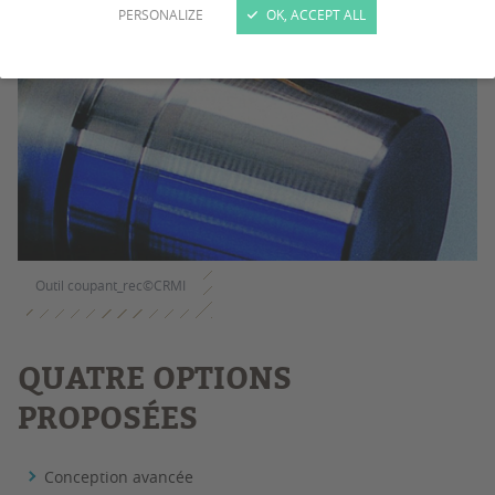
PERSONALIZE
OK, ACCEPT ALL
Outil coupant_rec©CRMI
QUATRE OPTIONS
PROPOSÉES
Conception avancée