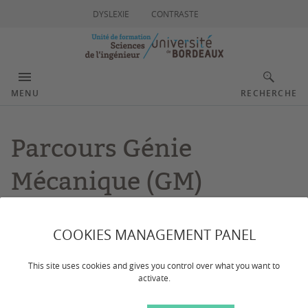
DYSLEXIE
CONTRASTE
MENU
RECHERCHE
Parcours Génie
Mécanique (GM)
Dernière mise à jour :
le 13/01/2026
COOKIES MANAGEMENT PANEL
CONTACTS
This site uses cookies and gives you control over what you want to
activate.