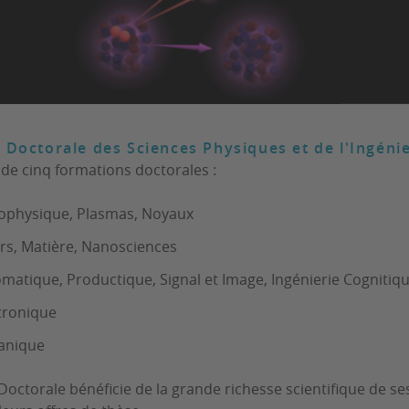
 Doctorale des Sciences Physiques et de l'Ingéni
 de cinq formations doctorales :
ophysique, Plasmas, Noyaux
rs, Matière, Nanosciences
matique, Productique, Signal et Image, Ingénierie Cognitiq
tronique
anique
 Doctorale bénéficie de la grande richesse scientifique de se