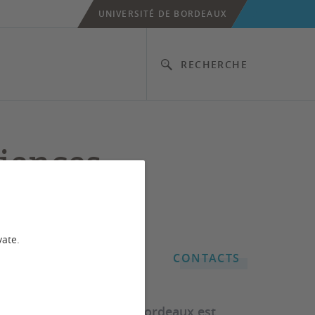
UNIVERSITÉ DE BORDEAUX
RECHERCHE
ciences
énieur
vate.
CONTACTS
(SPI) de l'Université de Bordeaux est