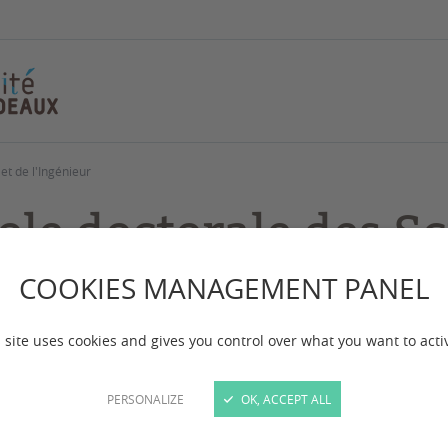
et de l'Ingénieur
ole doctorale des S
ysiques et de l'Ing
COOKIES MANAGEMENT PANEL
 site uses cookies and gives you control over what you want to acti
 mise à jour :
le 09/10/2025
PERSONALIZE
OK, ACCEPT ALL
e Doctorale des Sciences Physiques et de l'Ingénieur 