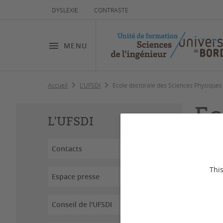
DYSLEXIE
CONTRASTE
MENU
Accueil
L'UFSDI
Ecole doctorale des Sciences Physiques 
Ec
L'UFSDI
Ph
Contacts
This
Espace presse
Dernière
Conseil de l'UFSDI
L'Ecol