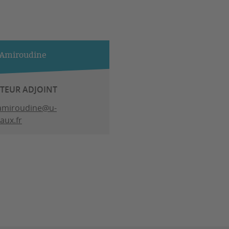
 Amiroudine
CTEUR ADJOINT
.amiroudine@u-
aux.fr