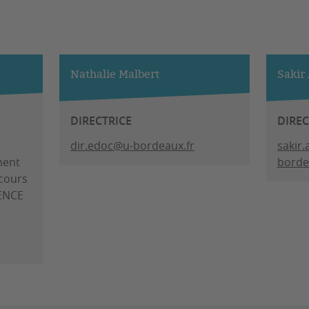
Nathalie Malbert
Sakir
DIRECTRICE
DIRE
dir.edoc@u-bordeaux.fr
sakir
ment
borde
 cours
LENCE