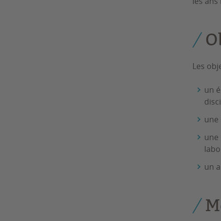
les ans 
O
Les obje
un é
disc
une 
une 
labo
un a
M