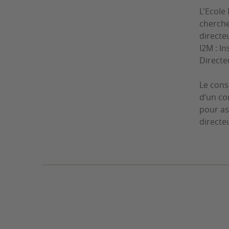
L'Ecole
cherche
directe
I2M : I
Directe
Le conse
d’un co
pour as
directe